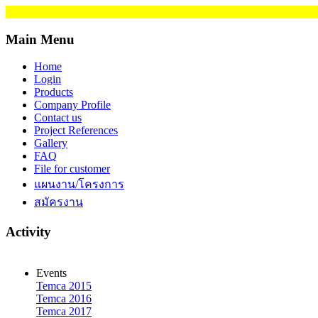
Main Menu
Home
Login
Products
Company Profile
Contact us
Project References
Gallery
FAQ
File for customer
แผนงาน/โครงการ
สมัครงาน
Activity
Events
Temca 2015
Temca 2016
Temca 2017